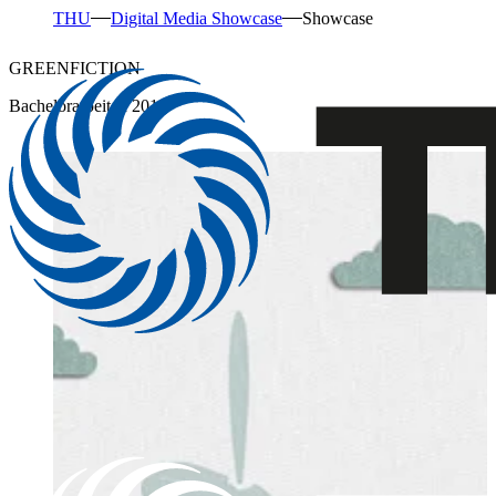
THU
Digital Media Showcase
Showcase
GREENFICTION
Bachelorarbeiten 2014