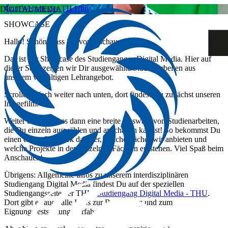
zur Website der TH Ulm
DIGITAL MEDIA
SHOWCASE
Hallo! Schön, dass Du vorbeischaust!
Das ist der Showcase des Studienganges Digital Media. Hier auf
dieser Seite zeigen wir Dir ausgewählte Studienarbeiten aus
unserem vielfältigen Lehrangebot.
Scrolle einfach weiter nach unten, dort findest Du zunächst unseren
Imagefilm.
Weiter unten gibt es dann eine breite Auswahl von Studienarbeiten,
die Du einzeln auswählen und anschauen kannst! So bekommst Du
einen ersten Eindruck darüber, welche Fächer wir anbieten und
welche Projekte in den einzelnen Fächern entstehen. Viel Spaß beim
Anschauen!
Übrigens: Allgemeine Infos zu unserem interdisziplinären
Studiengang Digital Media findest Du auf der speziellen
Studiengangsseite der THU:
Studiengang Digital Media - THU
.
Dort gibt es auch alle Infos zur Bewerbung und zum
Eignungsfeststellungsverfahren.