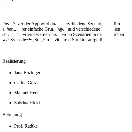
Der Nutzer der App wird durch verschiedene Szenarien geführt,
anhand derer einfache Grundlagen und verschiedene Prinzipien
spielerisch erlernt werden. Es werden Szenarien in den Bereichen
wie Synästhesie, Stil, Kreativität und Struktur aufgeführt.
Realisierung
Jana Enzinger
Carina Götz
Manuel Herr
Sabrina Hickl
Betreuung
Prof. Radtke