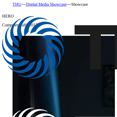
THU
Digital Media Showcase
Showcase
HERO
Computergrafik 2017