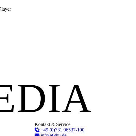
Player
EDIA
Kontakt & Service
+49 (0)731 96537-100
info(at)thu.de