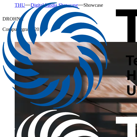
THU
Digital Media Showcase
Showcase
DROHNE
Computergrafik 2018