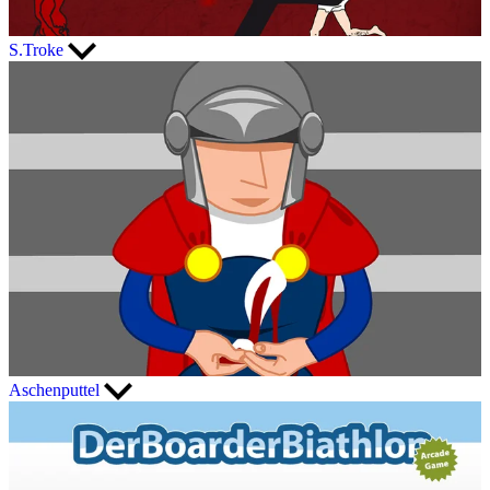
S.Troke
Aschenputtel