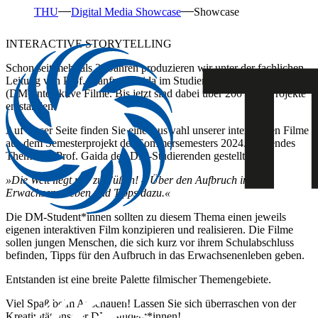
THU
Digital Media Showcase
Showcase
INTERACTIVE STORYTELLING
Schon seit mehr als 20 Jahren produzieren wir unter der fachlichen
Leitung von Prof. Manfred Gaida im Studiengang Digital Media
(DM) interaktive Filme. Bis jetzt sind dabei über 200 Film-Projekte
entstanden.
Auf dieser Seite finden Sie eine Auswahl unserer interaktiven Filme
aus dem Semesterprojekt des Sommersemesters 2024. Folgendes
Thema hat Prof. Gaida den DM-Studierenden gestellt:
»Die Welt liegt mir zu Füßen! – Über den Aufbruch in das
Erwachsenenleben und Tipps dazu.«
Die DM-Student*innen sollten zu diesem Thema einen jeweils
eigenen interaktiven Film konzipieren und realisieren. Die Filme
sollen jungen Menschen, die sich kurz vor ihrem Schulabschluss
befinden, Tipps für den Aufbruch in das Erwachsenenleben geben.
Entstanden ist eine breite Palette filmischer Themengebiete.
Viel Spaß beim Anschauen! Lassen Sie sich überraschen von der
Kreativität unserer DM-Student*innen!