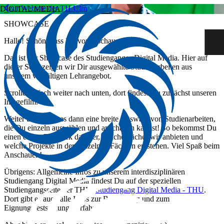
zur Website der TH Ulm
DIGITAL MEDIA
SHOWCASE
Hallo! Schön, dass Du vorbeischaust!
Das ist der Showcase des Studienganges Digital Media. Hier auf
dieser Seite zeigen wir Dir ausgewählte Studienarbeiten aus
unserem vielfältigen Lehrangebot.
Scrolle einfach weiter nach unten, dort findest Du zunächst unseren
Imagefilm.
Weiter unten gibt es dann eine breite Auswahl von Studienarbeiten,
die Du einzeln auswählen und anschauen kannst! So bekommst Du
einen ersten Eindruck darüber, welche Fächer wir anbieten und
welche Projekte in den einzelnen Fächern entstehen. Viel Spaß beim
Anschauen!
Übrigens: Allgemeine Infos zu unserem interdisziplinären
Studiengang Digital Media findest Du auf der speziellen
Studiengangsseite der THU:
Studiengang Digital Media - THU
.
Dort gibt es auch alle Infos zur Bewerbung und zum
Eignungsfeststellungsverfahren.