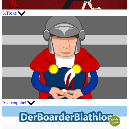
S.Troke
Aschenputtel