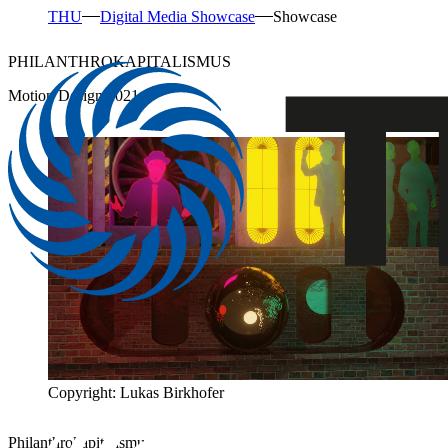
THU
Digital Media Showcase
Showcase
PHILANTHROKAPITALISMUS
Motion Design 2021
Copyright: Lukas Birkhofer
Philanthrokapitalismus