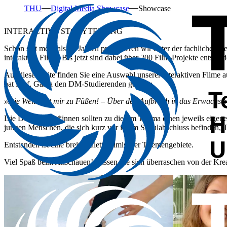
THU
Digital Media Showcase
Showcase
INTERACTIVE STORYTELLING
Schon seit mehr als 20 Jahren produzieren wir unter der fachlichen
interaktive Filme. Bis jetzt sind dabei über 200 Film-Projekte entstand
Auf dieser Seite finden Sie eine Auswahl unserer interaktiven Fil
hat Prof. Gaida den DM-Studierenden gestellt:
»Die Welt liegt mir zu Füßen! – Über den Aufbruch in das Erwachse
Die DM-Student*innen sollten zu diesem Thema einen jeweils eigenen 
jungen Menschen, die sich kurz vor ihrem Schulabschluss befinden, 
Entstanden ist eine breite Palette filmischer Themengebiete.
Viel Spaß beim Anschauen! Lassen Sie sich überraschen von der Krea