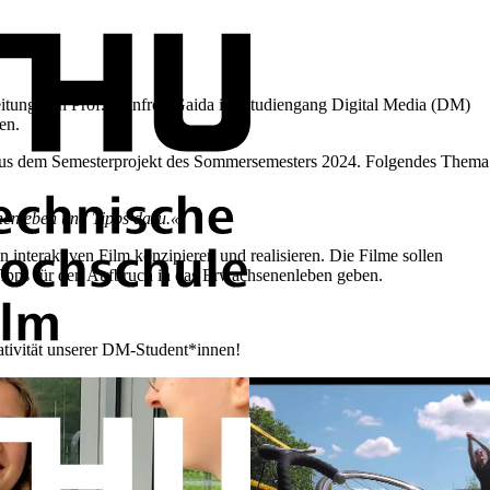
 Leitung von Prof. Manfred Gaida im Studiengang Digital Media (DM)
en.
me aus dem Semesterprojekt des Sommersemesters 2024. Folgendes Thema
nenleben und Tipps dazu.«
interaktiven Film konzipieren und realisieren. Die Filme sollen
Tipps für den Aufbruch in das Erwachsenenleben geben.
tivität unserer DM-Student*innen!