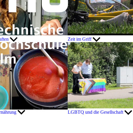
aften
Zeit im Griff
Ernährung
LGBTQ und die Gesellschaft