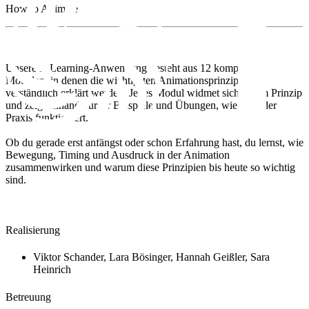
How to Animate
Unsere E-Learning-Anwendung besteht aus 12 kompakten
Modulen, in denen die wichtigsten Animationsprinzipien
verständlich erklärt werden. Jedes Modul widmet sich einem Prinzip
und zeigt anhand kurzer Beispiele und Übungen, wie es in der
Praxis funktioniert.
Ob du gerade erst anfängst oder schon Erfahrung hast, du lernst, wie
Bewegung, Timing und Ausdruck in der Animation
zusammenwirken und warum diese Prinzipien bis heute so wichtig
sind.
Realisierung
Viktor Schander, Lara Bösinger, Hannah Geißler, Sara
Heinrich
Betreuung